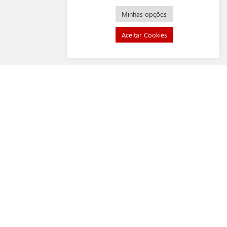
Minhas opções
Aceitar Cookies
BIELA
Desenvolvida com materiais de alta resistência
e processos de fabricação avançados, esta peça
é sinônimo de durabilidade e performance
otimizada.