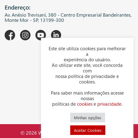
Endereço:
Av. Anésio Trevisani, 380 - Centro Empresarial Bandeirantes,
Monte Mor - SP, 13199-300
Este site utiliza cookies para melhorar
A WGK
a
experiência do usuário.
Downloads
Ao utilizar este site, você concorda
com
Representantes
nossa política de privacidade e
cookies.
Política de privacidade
Para saber mais informações acesse
Política de cookies
nossas
políticas de
cookies
e
privacidade
.
Contato
Minhas opções
Aceitar Cookies
© 2026 WGK Indústria Mecânica LTDA - CNPJ