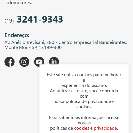
ciclomotores.
3241-9343
(19)
Endereço:
Av. Anésio Trevisani, 380 - Centro Empresarial Bandeirantes,
Monte Mor - SP, 13199-300
Este site utiliza cookies para melhorar
A WGK
a
experiência do usuário.
Downloads
Ao utilizar este site, você concorda
com
Representantes
nossa política de privacidade e
cookies.
Política de privacidade
Para saber mais informações acesse
Política de cookies
nossas
políticas de
cookies
e
privacidade
.
Contato