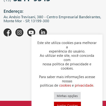
Endereço:
Av. Anésio Trevisani, 380 - Centro Empresarial Bandeirantes,
Monte Mor - SP, 13199-300
Este site utiliza cookies para melhorar
A WGK
a
experiência do usuário.
Downloads
Ao utilizar este site, você concorda
com
Representantes
nossa política de privacidade e
cookies.
Política de privacidade
Para saber mais informações acesse
Política de cookies
nossas
políticas de
cookies
e
privacidade
.
Contato
Minhas opções
Aceitar Cookies