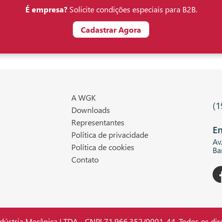
É empresa?
Solicite condições especiais para B2B.
Cadastrar Agora
A WGK
(1
Downloads
Representantes
En
Política de privacidade
Av
Política de cookies
Ba
Contato
stria Mecânica LTDA - CNPJ 71.966.352/0001-44. Todos os dire