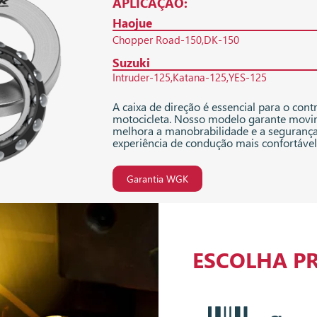
APLICAÇÃO:
Haojue
Chopper Road-150
DK-150
Suzuki
Intruder-125
Katana-125
YES-125
A caixa de direção é essencial para o contr
motocicleta. Nosso modelo garante movim
melhora a manobrabilidade e a seguranç
experiência de condução mais confortável
Garantia WGK
ESCOLHA P