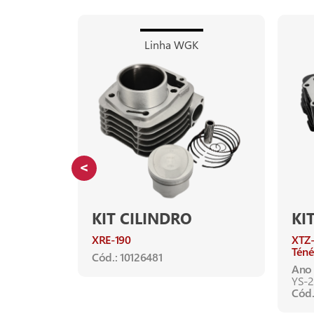
Linha WGK
KIT CILINDRO
KI
200
XR-
XRE-190
XTZ-
Téné
Cód.: 10126481
Ano 
YS-2
Cód.