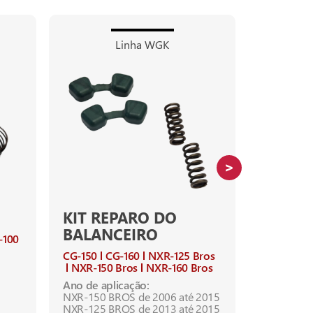
Linha WGK
KIT REPARO DO
KIT CI
BALANCEIRO
-100
Crypton-1
CG-150
CG-160
NXR-125 Bros
Ano de apl
NXR-150 Bros
NXR-160 Bros
CRYPTON-1
Cód.: 1012
Ano de aplicação:
NXR-150 BROS de 2006 até 2015
NXR-125 BROS de 2013 até 2015