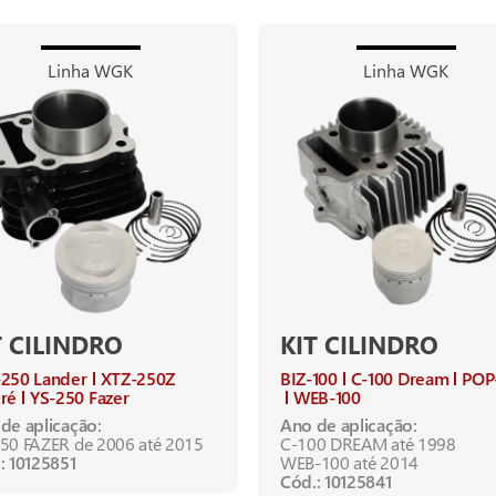
Linha WGK
Linha WGK
T CILINDRO
KIT CILINDRO
250 Lander
XTZ-250Z
BIZ-100
C-100 Dream
POP
ré
YS-250 Fazer
WEB-100
de aplicação:
Ano de aplicação:
50 FAZER de 2006 até 2015
C-100 DREAM até 1998
: 10125851
WEB-100 até 2014
Cód.: 10125841