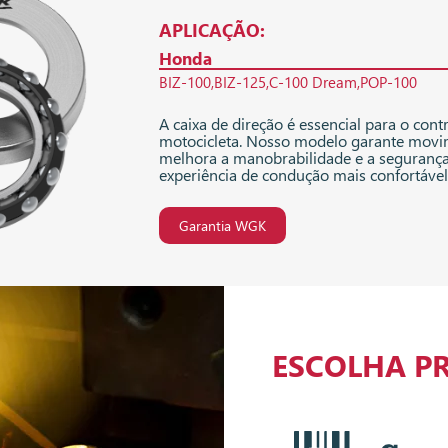
APLICAÇÃO:
Honda
BIZ-100
BIZ-125
C-100 Dream
POP-100
A caixa de direção é essencial para o contr
motocicleta. Nosso modelo garante movim
melhora a manobrabilidade e a seguranç
experiência de condução mais confortável
Garantia WGK
ESCOLHA P