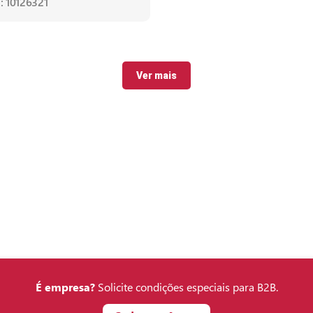
: 10126321
Ver mais
É empresa?
Solicite condições especiais para B2B.