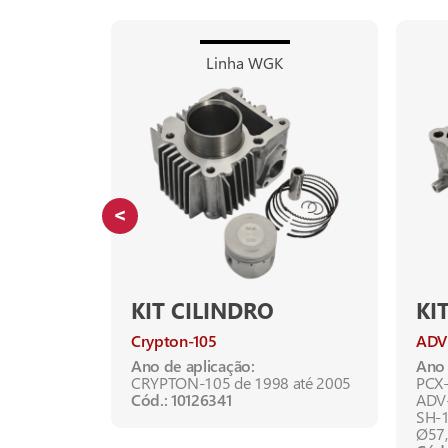
g
Linha WGK
KIT CILINDRO
KI
Crypton-105
ADV
C
Ano de aplicação:
Ano 
CRYPTON-105 de 1998 até 2005
PCX-
Cód.: 10126341
ADV-
XY-50Q
SH-1
Ø57