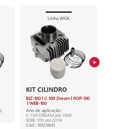
Linha WGK
KIT CILINDRO
KIT CI
BIZ-100
C-100 Dream
POP-100
YES-125
WEB-100
Cód.: 1012
o)
Ano de aplicação:
C-100 DREAM até 1998
WEB-100 até 2014
Cód.: 10125841