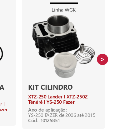
Linha WGK
A
KIT CILINDRO
KIT CI
XTZ-250 Lander
XTZ-250Z
NMAX-16
Ténéré
YS-250 Fazer
r
Ano de apl
azer
Ano de aplicação:
NMAX-160 
YS-250 FAZER de 2006 até 2015
Cód.: 1012
Cód.: 10125851