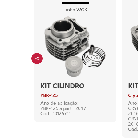
Linha WGK
KIT CILINDRO
KI
 Lander
YBR-125
Cryp
250 Fazer
Ano de aplicação:
Ano 
YBR-125 a partir 2017
CRYP
Cód.: 10125711
201
CRYP
201
Cód.