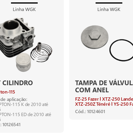
Linha WGK
Linha WGK
T CILINDRO
TAMPA DE VÁLVUL
COM ANEL
ton-115
FZ-25 Fazer
XTZ-250 Lande
de aplicação:
XTZ-250Z Ténéré
YS-250 F
TON-115 K de 2010 até
6
Cód.: 10124601
TON-115 ED de 2010 até
6
: 10126541