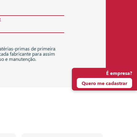
R
térias-primas de primeira
cada fabricante para assim
uso e manutenção.
É empresa?
Quero me cadastrar