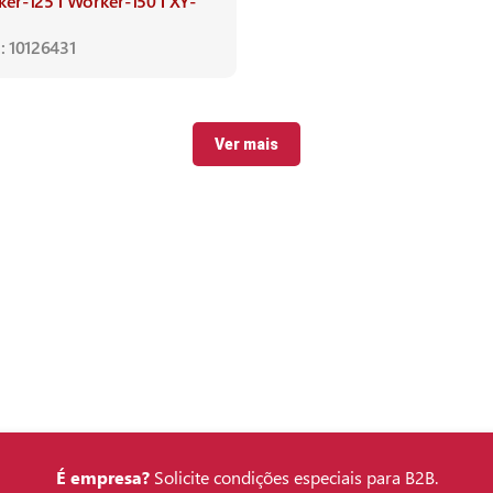
ker-125
Worker-150
XY-
: 10126431
Ver mais
É empresa?
Solicite condições especiais para B2B.