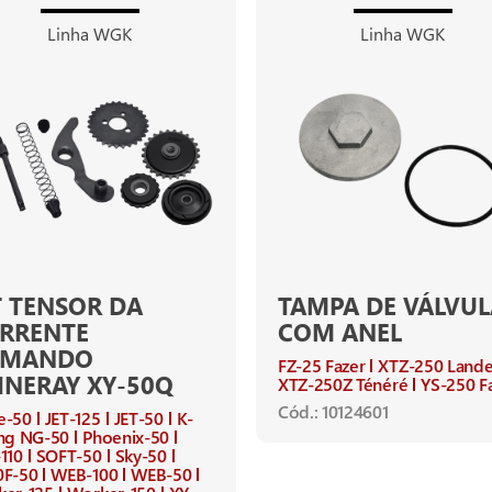
Linha WGK
Linha WGK
T TENSOR DA
TAMPA DE VÁLVUL
RRENTE
COM ANEL
OMANDO
FZ-25 Fazer
XTZ-250 Lande
INERAY XY-50Q
XTZ-250Z Ténéré
YS-250 F
Cód.: 10124601
e-50
JET-125
JET-50
K-
ng NG-50
Phoenix-50
110
SOFT-50
Sky-50
0F-50
WEB-100
WEB-50