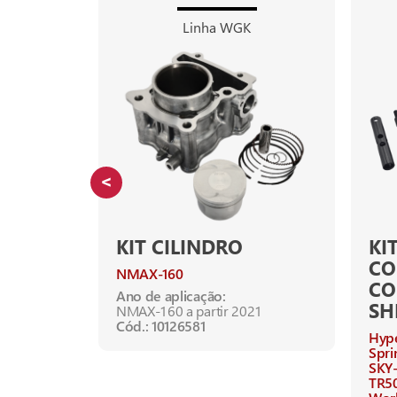
Linha WGK
KIT CILINDRO
KI
CO
NMAX-160
C
Ano de aplicação:
SH
NMAX-160 a partir 2021
Cód.: 10126581
Hyp
Spri
SKY-
TR5