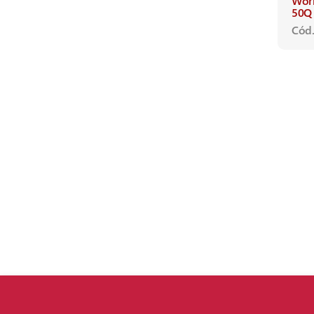
Wor
50Q
Cód.