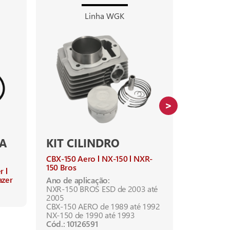
Linha WGK
A
KIT CILINDRO
KIT CI
CBX-150 Aero
NX-150
NXR-
Citycom-3
150 Bros
r
Ano de apl
azer
Ano de aplicação:
CITYCOM-3
NXR-150 BROS ESD de 2003 até
Cód.: 1012
2005
CBX-150 AERO de 1989 até 1992
NX-150 de 1990 até 1993
Cód.: 10126591