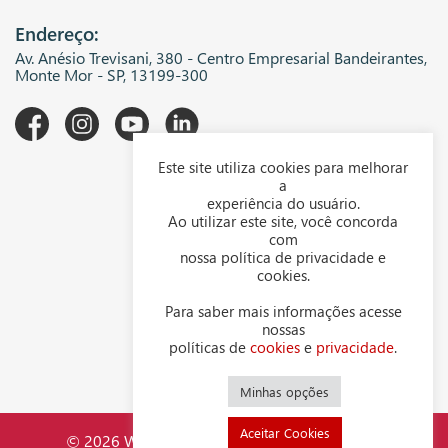
Endereço:
Av. Anésio Trevisani, 380 - Centro Empresarial Bandeirantes,
Monte Mor - SP, 13199-300
Este site utiliza cookies para melhorar
A WGK
a
experiência do usuário.
Downloads
Ao utilizar este site, você concorda
com
Representantes
nossa política de privacidade e
cookies.
Política de privacidade
Para saber mais informações acesse
Política de cookies
nossas
políticas de
cookies
e
privacidade
.
Contato
Minhas opções
Aceitar Cookies
© 2026 WGK Indústria Mecânica LTDA - CNPJ