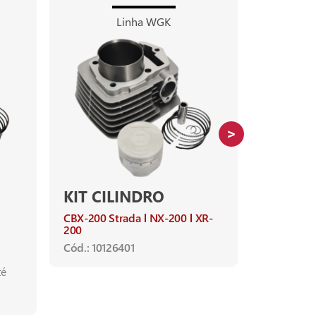
Linha WGK
KIT CILINDRO
TENSI
CORRE
CBX-200 Strada
NX-200
XR-
COMA
200
Cód.: 10126401
ADV-160
Ano de apl
té
ADV-150 2
PCX-150 2
SH-150 20