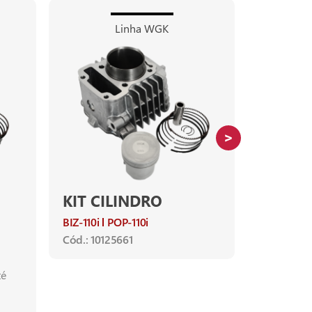
Linha WGK
KIT CILINDRO
KIT CI
BIZ-110i
POP-110i
Intruder-1
Cód.: 10125661
Ano de apl
INTRUDER-
(sem furo 
té
Cód.: 1012