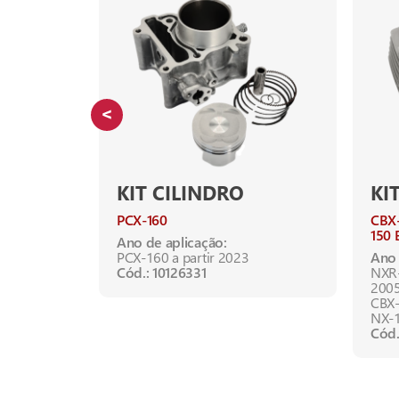
KIT CILINDRO
KI
PCX-160
CBX
150 
Ano de aplicação:
008
PCX-160 a partir 2023
Ano 
Cód.: 10126331
NXR-
200
CBX-
NX-1
Cód.