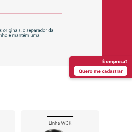
 originais, o separador da
nho e mantém uma
É empresa?
Quero me cadastrar
Linha WGK