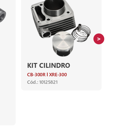
KIT CILINDRO
KIT CI
CB-300R
XRE-300
XRE-190
Cód.: 10125821
Cód.: 1012