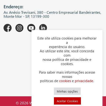
Endereço:
Av. Anésio Trevisani, 380 - Centro Empresarial Bandeirantes,
Monte Mor - SP, 13199-300
Este site utiliza cookies para melhorar
A WGK
a
experiência do usuário.
Downloads
Ao utilizar este site, você concorda
com
Representantes
nossa política de privacidade e
cookies.
Política de privacidade
Para saber mais informações acesse
Política de cookies
nossas
políticas de
cookies
e
privacidade
.
Contato
Minhas opções
Aceitar Cookies
© 2026 WGK Indústria Mecânica LTDA - CNPJ