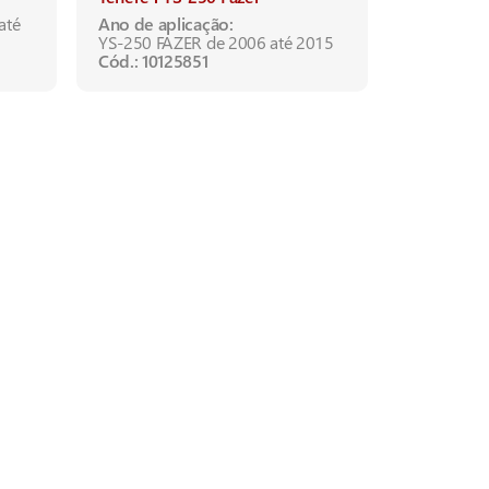
NX-400 Fa
até
Ano de aplicação:
Cód.: 1012
YS-250 FAZER de 2006 até 2015
Cód.: 10125851