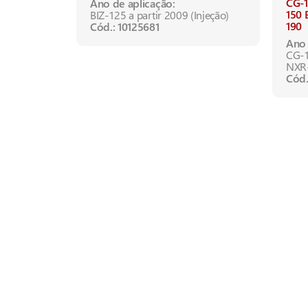
CG-
Ano de aplicação:
150 
BIZ-125 a partir 2009 (Injeção)
190
Cód.: 10125681
Ano 
CG-1
NXR-
Cód.