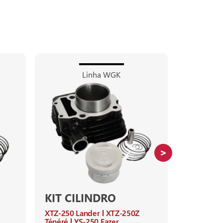
Linha WGK
KIT CILINDRO
TAMPA
COM A
XTZ-250 Lander
XTZ-250Z
Ténéré
YS-250 Fazer