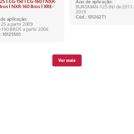
125
CG-150
CG-160
NXR-
Ano de aplicação:
Bros
NXR-160 Bros
XRE-
BURGMAN-125 INJ de 2011 
2019
Cód.: 10126271
de aplicação:
25 a partir 2009
150 BROS a partir 2006
: 10125501
Ver mais