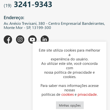
3241-9343
(19)
Endereço:
Av. Anésio Trevisani, 380 - Centro Empresarial Bandeirantes,
Monte Mor - SP, 13199-300
Este site utiliza cookies para melhorar
A WGK
a
experiência do usuário.
Downloads
Ao utilizar este site, você concorda
com
Representantes
nossa política de privacidade e
cookies.
Política de privacidade
Para saber mais informações acesse
Política de cookies
nossas
políticas de
cookies
e
privacidade
.
Contato
Minhas opções