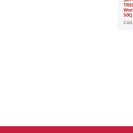
TR5
Wor
50Q
Cód.