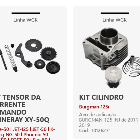
Linha WGK
Linha WGK
T TENSOR DA
KIT CILINDRO
RRENTE
Burgman-125i
OMANDO
Ano de aplicação:
INERAY XY-50Q
BURGMAN-125 INJ de 2011 
2019
e-50
JET-125
JET-50
K-
Cód.: 10126271
ng NG-50
Phoenix-50
110
SOFT-50
Sky-50