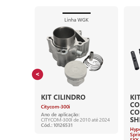
Linha WGK
KIT CILINDRO
KI
CO
H-150
Citycom-300i
C
Ano de aplicação:
SH
2022
CITYCOM-300I de 2010 até 2024
2024
Cód.: 10126531
Hyp
21 (Pistão
Spri
SKY-