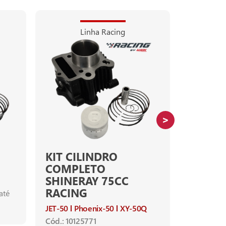
Linha Racing
KIT CILINDRO
KIT CI
COMPLETO
NX-400 Fa
SHINERAY 75CC
Ano de apl
RACING
até
NX-400 FA
2008
JET-50
Phoenix-50
XY-50Q
NX-400i d
furo do Cat
Cód.: 10125771