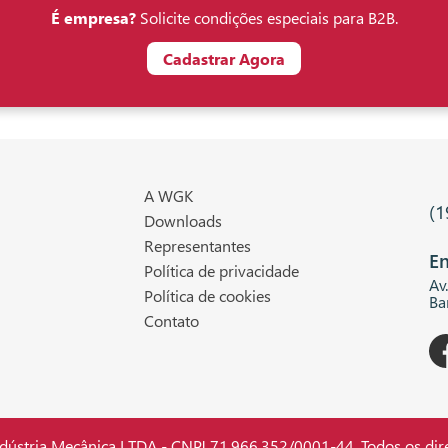
É empresa?
Solicite condições especiais para B2B.
Cadastrar Agora
A WGK
(1
Downloads
Representantes
En
Política de privacidade
Av
Política de cookies
Ba
Contato
stria Mecânica LTDA - CNPJ 71.966.352/0001-44. Todos os dire