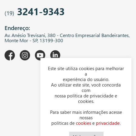
3241-9343
(19)
Endereço:
Av. Anésio Trevisani, 380 - Centro Empresarial Bandeirantes,
Monte Mor - SP, 13199-300
Este site utiliza cookies para melhorar
A WGK
a
experiência do usuário.
Downloads
Ao utilizar este site, você concorda
com
Representantes
nossa política de privacidade e
cookies.
Política de privacidade
Para saber mais informações acesse
Política de cookies
nossas
políticas de
cookies
e
privacidade
.
Contato