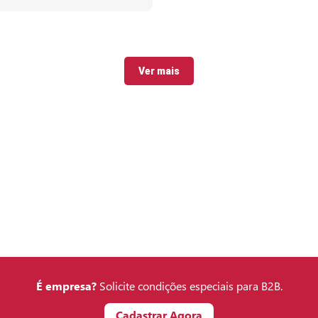
Ver mais
É empresa?
Solicite condições especiais para B2B.
Cadastrar Agora