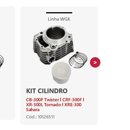
Linha WGK
KIT CILINDRO
KIT CI
CB-300F Twister
CRF-300F
CB-300R
XR-300L Tornado
XRE-300
Cód.: 1012
Sahara
Cód.: 10126511