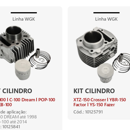
Linha WGK
Linha WGK
T CILINDRO
KIT CILINDRO
100
C-100 Dream
POP-100
XTZ-150 Crosser
YBR-150
B-100
Factor
YS-150 Fazer
de aplicação:
Cód.: 10125791
0 DREAM até 1998
100 até 2014
: 10125841