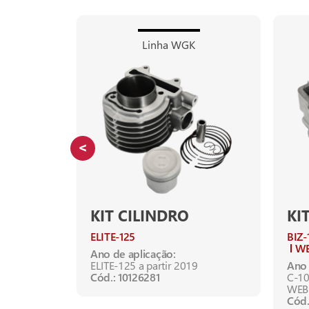
Linha WGK
KIT CILINDRO
KI
ELITE-125
BIZ-
WE
Ano de aplicação:
99 até
ELITE-125 a partir 2019
Ano 
lizador)
Cód.: 10126281
C-10
WEB-
Cód.