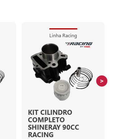
Linha Racing
KIT CILINDRO
KIT CI
COMPLETO
CB-250F T
SHINERAY 90CC
Cód.: 1012
RACING