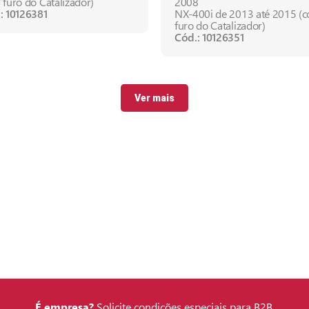
 furo do Catalizador)
2008
: 10126381
NX-400i de 2013 até 2015 (
furo do Catalizador)
Cód.: 10126351
Ver mais
É empresa?
Solicite condições especiais para B2B.