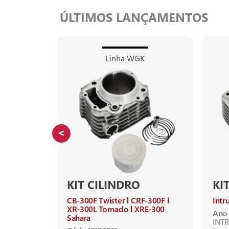
ÚLTIMOS LANÇAMENTOS
Linha WGK
KIT CILINDRO
KI
CB-300F Twister
CRF-300F
Intr
XR-300L Tornado
XRE-300
Ano 
Sahara
21
INTR