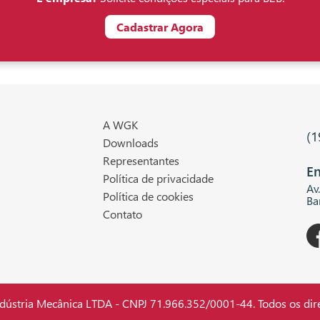
Cadastrar Agora
A WGK
(1
Downloads
Representantes
En
Política de privacidade
Av
Política de cookies
Ba
Contato
stria Mecânica LTDA - CNPJ 71.966.352/0001-44. Todos os dire