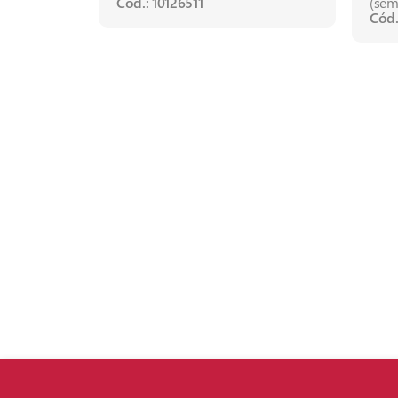
Cód.: 10126511
(sem
Cód.