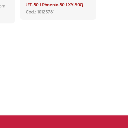
JET-50
Phoenix-50
XY-50Q
com
Cód.: 10125781