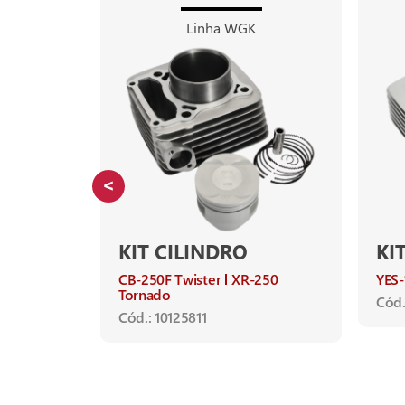
Linha WGK
KIT CILINDRO
KI
-150
CB-250F Twister
XR-250
YES-
Tornado
Cód.
Cód.: 10125811