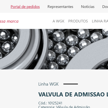
Portal de pedidos
Representantes
Notícias
Do
ssa marca
A WGK
PRODUTOS
LINHA R
Linha WGK
VALVULA DE ADMISSAO 
Cód.: 10125241
Categoria: Válvula de Admissão