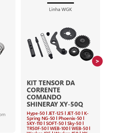
Linha WGK
KIT TENSOR DA
KIT CI
CORRENTE
GR-150
J
COMANDO
Speed-15
SHINERAY XY-50Q
Ano de apl
KANSAS-15
Hype-50
JET-125
JET-50
K-
com
SPEED-150
Spring NG-50
Phoenix-50
GR-150 de
SKY-110
SOFT-50
Sky-50
JL-150 de 
TR50F-50
WEB-100
WEB-50
Cód.: 1012