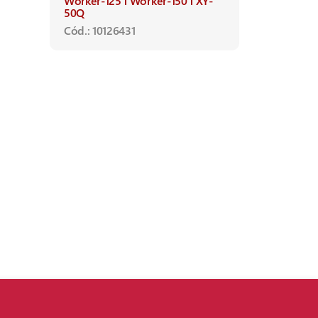
Worker-125
Worker-150
XY-
50Q
Cód.: 10126431