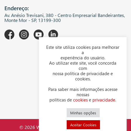
Endereço:
Av. Anésio Trevisani, 380 - Centro Empresarial Bandeirantes,
Monte Mor - SP, 13199-300
Este site utiliza cookies para melhorar
A WGK
a
experiência do usuário.
Downloads
Ao utilizar este site, você concorda
com
Representantes
nossa política de privacidade e
cookies.
Política de privacidade
Para saber mais informações acesse
Política de cookies
nossas
políticas de
cookies
e
privacidade
.
Contato
Minhas opções
Aceitar Cookies
© 2026 WGK Indústria Mecânica LTDA - CNPJ