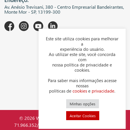
Av. Anésio Trevisani, 380 - Centro Empresarial Bandeirantes,
Monte Mor - SP, 13199-300
Este site utiliza cookies para melhorar
A WGK
a
experiência do usuário.
Downloads
Ao utilizar este site, você concorda
com
Representantes
nossa política de privacidade e
cookies.
Política de privacidade
Para saber mais informações acesse
Política de cookies
nossas
políticas de
cookies
e
privacidade
.
Contato
Minhas opções
Aceitar Cookies
© 2026 WGK Indústria Mecânica LTDA - CNPJ
71.966.352/0001-44. Todos os direitos reservados.