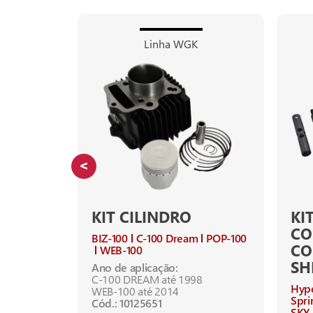
Linha WGK
KIT CILINDRO
KI
CO
00i
BIZ-100
C-100 Dream
POP-100
C
WEB-100
SH
03 até
Ano de aplicação:
C-100 DREAM até 1998
Hyp
2015 (com
WEB-100 até 2014
Spri
Cód.: 10125651
SKY-