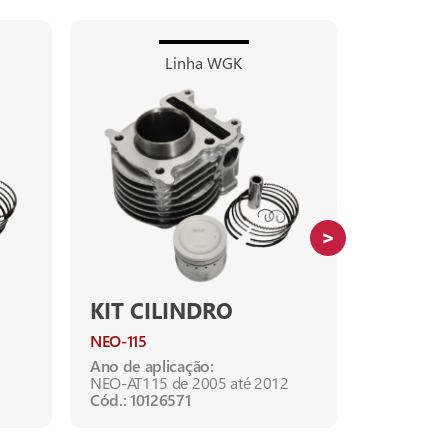
Linha WGK
KIT CILINDRO
KIT CI
NEO-115
Citycom-3
Ano de aplicação:
Ano de apl
NEO-AT115 de 2005 até 2012
CITYCOM-3
Cód.: 10126571
Cód.: 1012