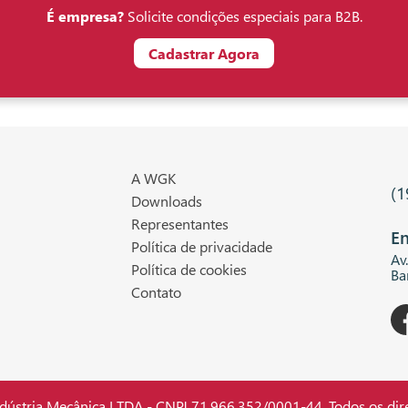
É empresa?
Solicite condições especiais para B2B.
Cadastrar Agora
A WGK
(1
Downloads
Representantes
En
Política de privacidade
Av
Política de cookies
Ba
Contato
stria Mecânica LTDA - CNPJ 71.966.352/0001-44. Todos os dire