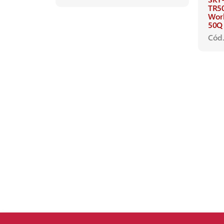
TR5
Wor
50Q
Cód.