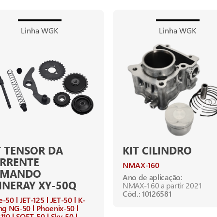
Linha WGK
Linha WGK
T TENSOR DA
KIT CILINDRO
RRENTE
NMAX-160
OMANDO
Ano de aplicação:
INERAY XY-50Q
NMAX-160 a partir 2021
Cód.: 10126581
e-50
JET-125
JET-50
K-
ng NG-50
Phoenix-50
110
SOFT-50
Sky-50