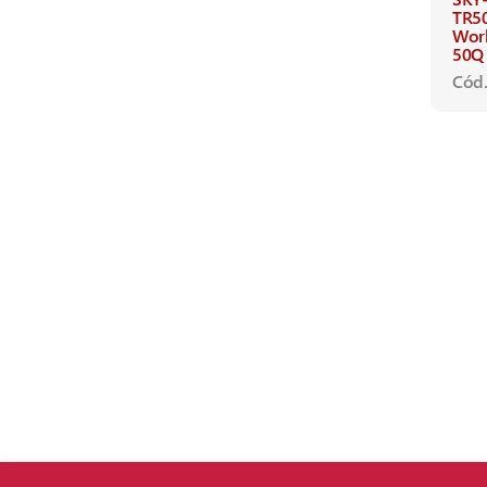
TR5
Wor
50Q
Cód.