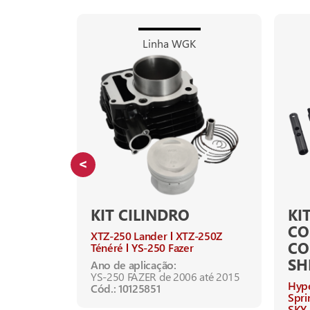
Linha WGK
KIT CILINDRO
KI
CO
XTZ-250 Lander
XTZ-250Z
C
Ténéré
YS-250 Fazer
SH
2011 até
Ano de aplicação:
YS-250 FAZER de 2006 até 2015
Hyp
Cód.: 10125851
Spri
SKY-