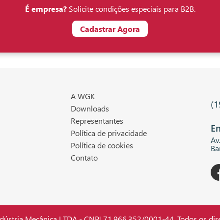
É empresa?
Solicite condições especiais para B2B.
Cadastrar Agora
A WGK
(1
Downloads
Representantes
En
Política de privacidade
Av
Política de cookies
Ba
Contato
stria Mecânica LTDA - CNPJ 71.966.352/0001-44. Todos os dire