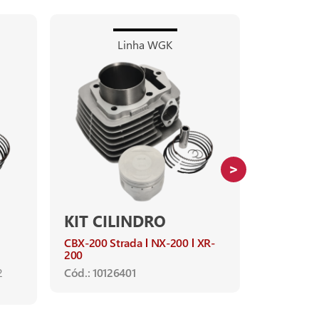
Linha WGK
KIT CILINDRO
KIT CI
CBX-200 Strada
NX-200
XR-
Burgman-
200
Ano de apl
2
Cód.: 10126401
BURGMAN-
2010
Cód.: 1012