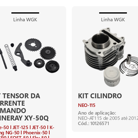
Linha WGK
Linha WGK
T TENSOR DA
KIT CILINDRO
RRENTE
NEO-115
OMANDO
Ano de aplicação:
INERAY XY-50Q
NEO-AT115 de 2005 até 201
Cód.: 10126571
e-50
JET-125
JET-50
K-
ng NG-50
Phoenix-50
110
SOFT-50
Sky-50