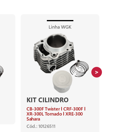
Linha WGK
KIT CILINDRO
KIT CI
CB-300F Twister
CRF-300F
Burgman-
XR-300L Tornado
XRE-300
Ano de apl
Sahara
BURGMAN-
Cód.: 10126511
2010
Cód.: 1012