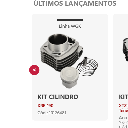
ÚLTIMOS LANÇAMENTOS
Linha WGK
KIT CILINDRO
KI
H-150
XRE-190
XTZ-
Téné
Cód.: 10126481
2022
Ano 
2024
YS-2
21 (Pistão
Cód.