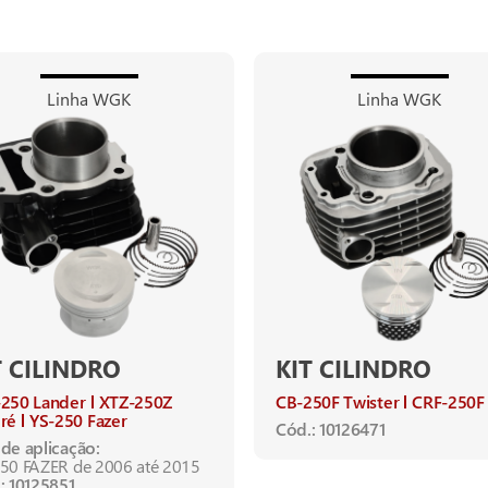
Linha WGK
Linha WGK
T CILINDRO
KIT CILINDRO
250 Lander
XTZ-250Z
CB-250F Twister
CRF-250F
ré
YS-250 Fazer
Cód.: 10126471
de aplicação:
50 FAZER de 2006 até 2015
: 10125851