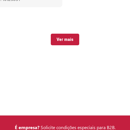
Ver mais
É empresa?
Solicite condições especiais para B2B.