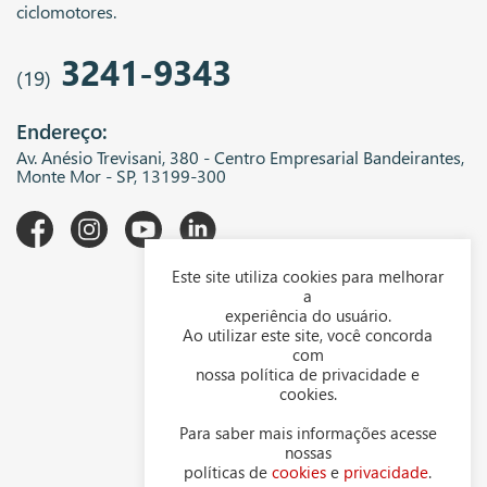
ciclomotores.
3241-9343
(19)
Endereço:
Av. Anésio Trevisani, 380 - Centro Empresarial Bandeirantes,
Monte Mor - SP, 13199-300
Este site utiliza cookies para melhorar
A WGK
a
experiência do usuário.
Downloads
Ao utilizar este site, você concorda
com
Representantes
nossa política de privacidade e
cookies.
Política de privacidade
Para saber mais informações acesse
Política de cookies
nossas
políticas de
cookies
e
privacidade
.
Contato