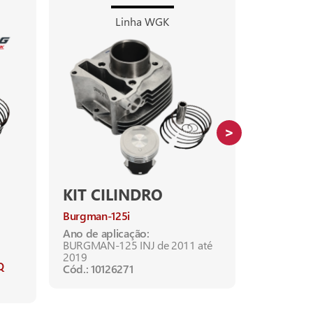
Linha WGK
KIT CILINDRO
TAMPA
COM A
Burgman-125i
FZ-25 Faze
Ano de aplicação:
XTZ-250Z 
BURGMAN-125 INJ de 2011 até
2019
Cód.: 1012
Q
Cód.: 10126271