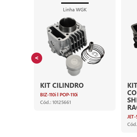
Linha WGK
KIT CILINDRO
KI
CO
BIZ-110i
POP-110i
SH
Cód.: 10125661
RA
21
JET-
Cód.