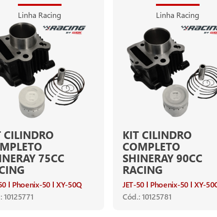
Linha Racing
Linha Racing
T CILINDRO
KIT CILINDRO
MPLETO
COMPLETO
INERAY 75CC
SHINERAY 90CC
CING
RACING
50
Phoenix-50
XY-50Q
JET-50
Phoenix-50
XY-50
: 10125771
Cód.: 10125781