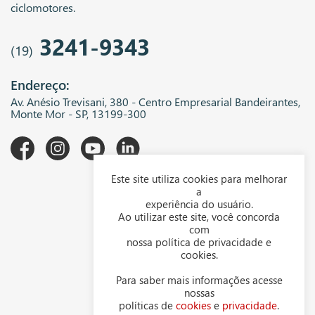
ciclomotores.
3241-9343
(19)
Endereço:
Av. Anésio Trevisani, 380 - Centro Empresarial Bandeirantes,
Monte Mor - SP, 13199-300
Este site utiliza cookies para melhorar
A WGK
a
experiência do usuário.
Downloads
Ao utilizar este site, você concorda
com
Representantes
nossa política de privacidade e
cookies.
Política de privacidade
Para saber mais informações acesse
Política de cookies
nossas
políticas de
cookies
e
privacidade
.
Contato