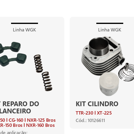
Linha WGK
Linha WGK
T REPARO DO
KIT CILINDRO
LANCEIRO
TTR-230
XT-225
150
CG-160
NXR-125 Bros
Cód.: 10126611
R-150 Bros
NXR-160 Bros
de aplicação: