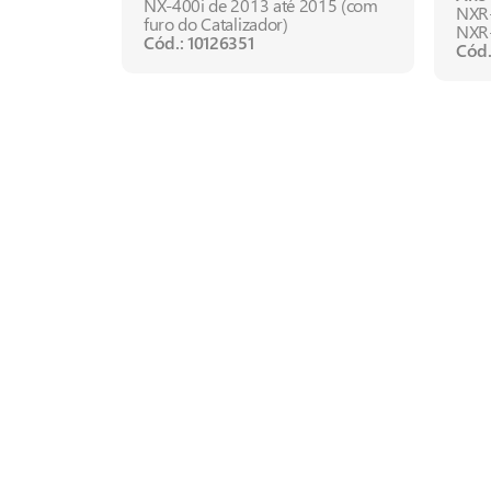
é 2015
NX-400i de 2013 até 2015 (com
NXR-
012
furo do Catalizador)
NXR-
14
Cód.: 10126351
Cód.