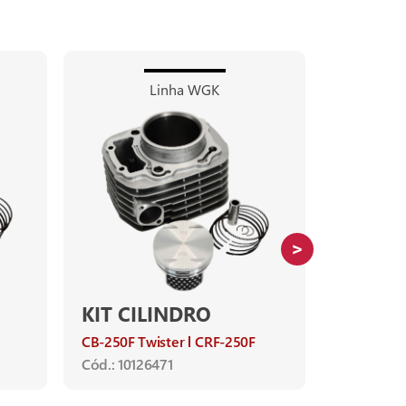
Linha WGK
KIT CILINDRO
KIT CI
COMP
CB-250F Twister
CRF-250F
SHINE
Cód.: 10126471
RACIN