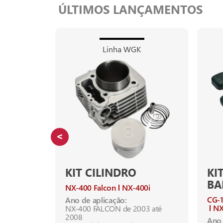
ÚLTIMOS LANÇAMENTOS
Linha WGK
KIT CILINDRO
KI
BA
s-150
NX-400 Falcon
NX-400i
CG-
Ano de aplicação:
NX
NX-400 FALCON de 2003 até
até 2015
2008
Ano 