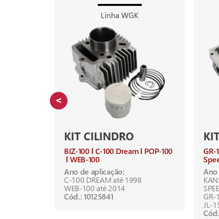
Linha WGK
KIT CILINDRO
KI
BIZ-100
C-100 Dream
POP-100
GR-
WEB-100
Spe
é 2020
Ano de aplicação:
Ano 
C-100 DREAM até 1998
KANS
WEB-100 até 2014
SPEE
Cód.: 10125841
GR-1
JL-1
Cód.