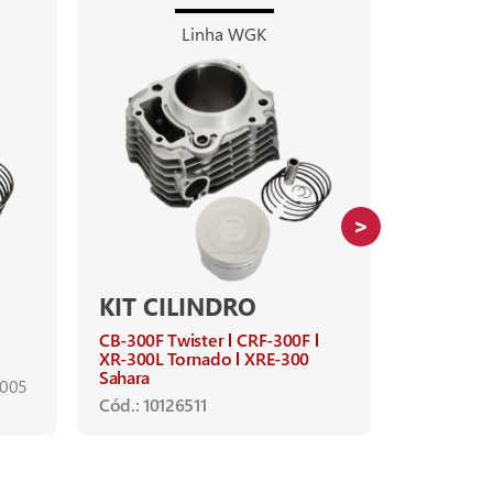
Linha WGK
KIT CILINDRO
KIT CI
CB-300F Twister
CRF-300F
NMAX-16
XR-300L Tornado
XRE-300
Ano de apl
Sahara
2005
NMAX-160 
Cód.: 10126511
Cód.: 1012