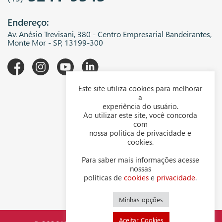
Endereço:
Av. Anésio Trevisani, 380 - Centro Empresarial Bandeirantes,
Monte Mor - SP, 13199-300
Este site utiliza cookies para melhorar
A WGK
a
experiência do usuário.
Downloads
Ao utilizar este site, você concorda
com
Representantes
nossa política de privacidade e
cookies.
Política de privacidade
Para saber mais informações acesse
Política de cookies
nossas
políticas de
cookies
e
privacidade
.
Contato
Minhas opções
Aceitar Cookies