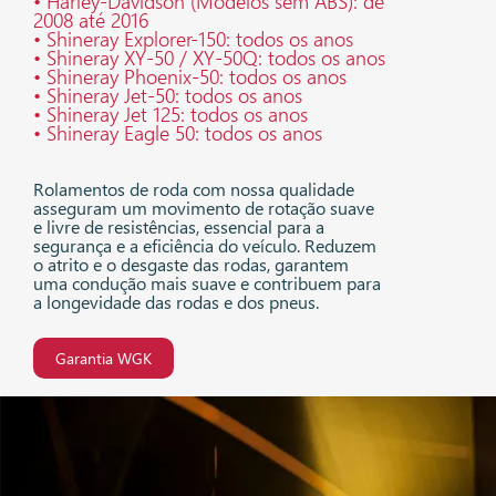
• Harley-Davidson (Modelos sem ABS): de
2008 até 2016
• Shineray Explorer-150: todos os anos
• Shineray XY-50 / XY-50Q: todos os anos
• Shineray Phoenix-50: todos os anos
• Shineray Jet-50: todos os anos
• Shineray Jet 125: todos os anos
• Shineray Eagle 50: todos os anos
Rolamentos de roda com nossa qualidade
asseguram um movimento de rotação suave
e livre de resistências, essencial para a
segurança e a eficiência do veículo. Reduzem
o atrito e o desgaste das rodas, garantem
uma condução mais suave e contribuem para
a longevidade das rodas e dos pneus.
Garantia WGK