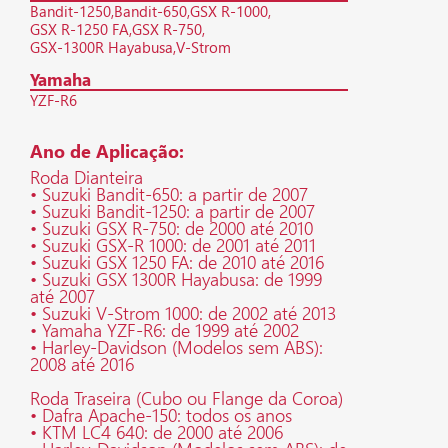
Bandit-1250
Bandit-650
GSX R-1000
GSX R-1250 FA
GSX R-750
GSX-1300R Hayabusa
V-Strom
Yamaha
YZF-R6
Ano de Aplicação:
Roda Dianteira
• Suzuki Bandit-650: a partir de 2007
• Suzuki Bandit-1250: a partir de 2007
• Suzuki GSX R-750: de 2000 até 2010
• Suzuki GSX-R 1000: de 2001 até 2011
• Suzuki GSX 1250 FA: de 2010 até 2016
• Suzuki GSX 1300R Hayabusa: de 1999
até 2007
• Suzuki V-Strom 1000: de 2002 até 2013
• Yamaha YZF-R6: de 1999 até 2002
• Harley-Davidson (Modelos sem ABS):
2008 até 2016
Roda Traseira (Cubo ou Flange da Coroa)
• Dafra Apache-150: todos os anos
• KTM LC4 640: de 2000 até 2006