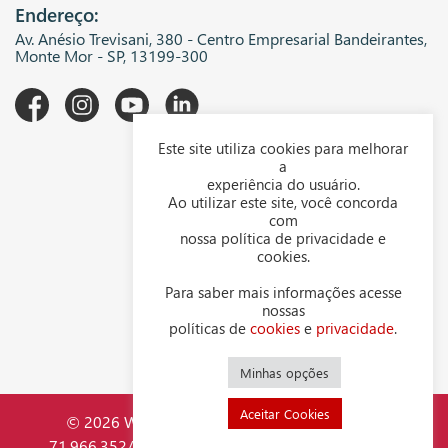
Endereço:
Av. Anésio Trevisani, 380 - Centro Empresarial Bandeirantes,
Monte Mor - SP, 13199-300
Este site utiliza cookies para melhorar
A WGK
a
experiência do usuário.
Downloads
Ao utilizar este site, você concorda
com
Representantes
nossa política de privacidade e
cookies.
Política de privacidade
Para saber mais informações acesse
Política de cookies
nossas
políticas de
cookies
e
privacidade
.
Contato
Minhas opções
Aceitar Cookies
© 2026 WGK Indústria Mecânica LTDA - CNPJ
71.966.352/0001-44. Todos os direitos reservados.