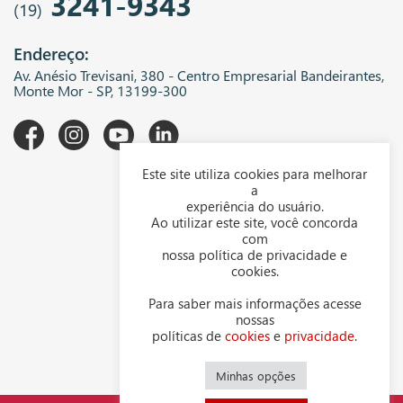
3241-9343
(19)
Endereço:
Av. Anésio Trevisani, 380 - Centro Empresarial Bandeirantes,
Monte Mor - SP, 13199-300
Este site utiliza cookies para melhorar
A WGK
a
experiência do usuário.
Downloads
Ao utilizar este site, você concorda
com
Representantes
nossa política de privacidade e
cookies.
Política de privacidade
Para saber mais informações acesse
Política de cookies
nossas
políticas de
cookies
e
privacidade
.
Contato
Minhas opções