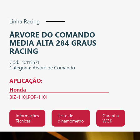
Linha Racing
ÁRVORE DO COMANDO
MEDIA ALTA 284 GRAUS
RACING
Cód.: 10115571
Categoria: Árvore de Comando
APLICAÇÃO:
Honda
BIZ-110i
POP-110i
Informações
Teste de
Garantia
Técnicas
dinamômetro
WGK