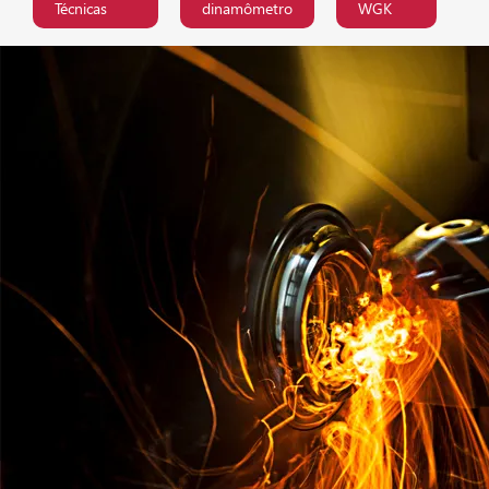
Técnicas
dinamômetro
WGK