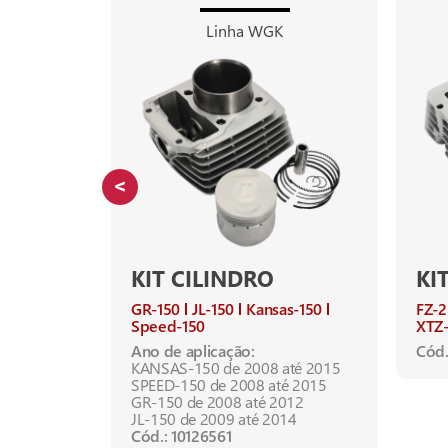
Linha WGK
KIT CILINDRO
KI
GR-150
JL-150
Kansas-150
FZ-2
Speed-150
XTZ-
991
Ano de aplicação:
Cód.
KANSAS-150 de 2008 até 2015
SPEED-150 de 2008 até 2015
GR-150 de 2008 até 2012
JL-150 de 2009 até 2014
Cód.: 10126561