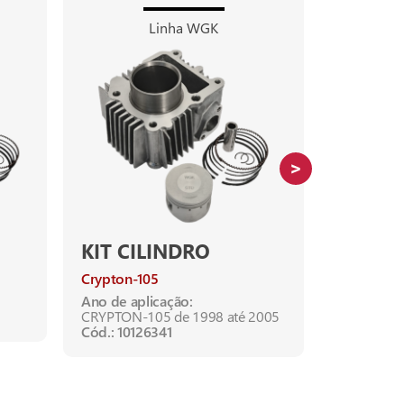
Linha WGK
KIT CILINDRO
KIT CI
Crypton-105
ELITE-125
Ano de aplicação:
Ano de apl
CRYPTON-105 de 1998 até 2005
ELITE-125 
Cód.: 10126341
Cód.: 1012