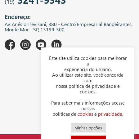
(19)
Endereço:
Av. Anésio Trevisani, 380 - Centro Empresarial Bandeirantes,
Monte Mor - SP, 13199-300
Este site utiliza cookies para melhorar
A WGK
a
experiência do usuário.
Downloads
Ao utilizar este site, você concorda
com
Representantes
nossa política de privacidade e
cookies.
Política de privacidade
Para saber mais informações acesse
Política de cookies
nossas
políticas de
cookies
e
privacidade
.
Contato
Minhas opções