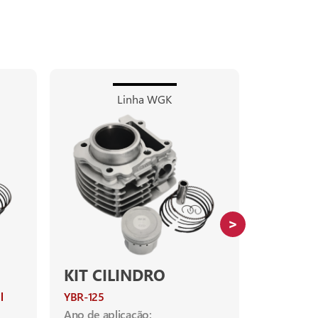
Linha WGK
KIT CILINDRO
KIT CI
YBR-125
NMAX-16
Ano de aplicação:
Ano de apl