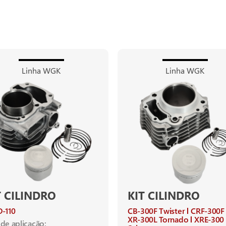
Linha WGK
Linha WGK
T CILINDRO
KIT CILINDRO
-110
CB-300F Twister
CRF-300F
XR-300L Tornado
XRE-300
de aplicação: