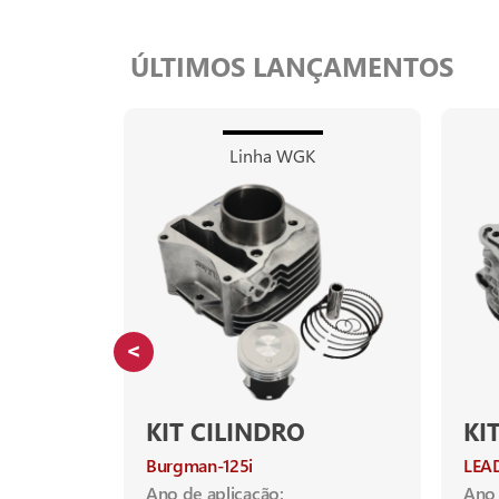
ÚLTIMOS LANÇAMENTOS
Linha WGK
KIT CILINDRO
KI
-150
Burgman-125i
LEAD
Ano de aplicação:
Ano 