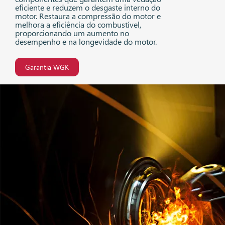
eficiente e reduzem o desgaste interno do
motor. Restaura a compressão do motor e
melhora a eficiência do combustível,
proporcionando um aumento no
desempenho e na longevidade do motor.
Garantia WGK