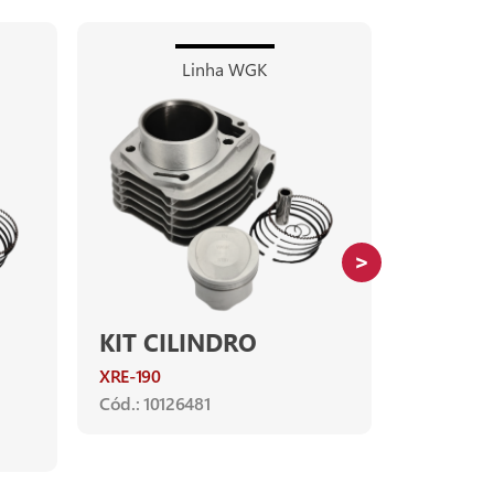
Linha WGK
KIT CILINDRO
KIT CI
XRE-190
BIZ-100
C
WEB-100
Cód.: 10126481
Ano de apl
C-100 DRE
WEB-100 a
Cód.: 1012