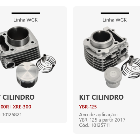
Linha WGK
Linha WGK
T CILINDRO
KIT CILINDRO
300R
XRE-300
YBR-125
: 10125821
Ano de aplicação:
YBR-125 a partir 2017
Cód.: 10125711