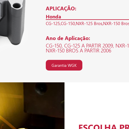
APLICAÇÃO:
Honda
CG-125
CG-150
NXR-125 Bros
NXR-150 Bro
Ano de Aplicação:
CG-150, CG-125 A PARTIR 2009, NXR-1
NXR-150 BROS A PARTIR 2006
Garantia WGK
ESCOLHA P