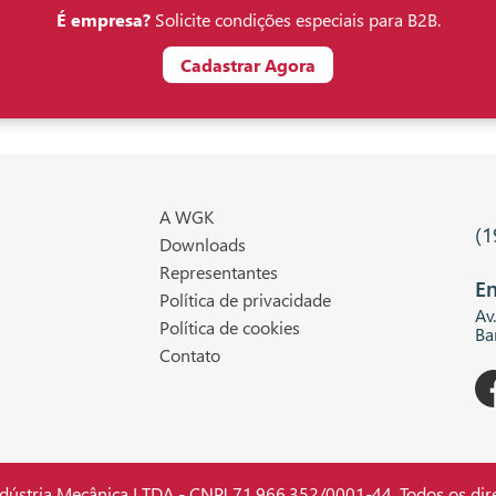
É empresa?
Solicite condições especiais para B2B.
Cadastrar Agora
A WGK
(1
Downloads
Representantes
En
Política de privacidade
Av
Política de cookies
Ba
Contato
stria Mecânica LTDA - CNPJ 71.966.352/0001-44. Todos os dire