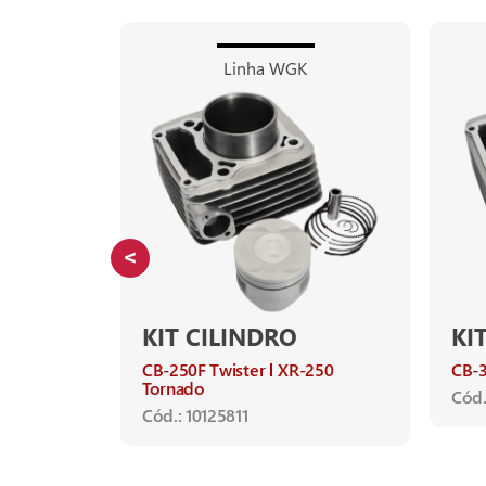
Linha WGK
KIT CILINDRO
KI
-300F
CB-250F Twister
XR-250
CB-
E-300
Tornado
Cód.
Cód.: 10125811