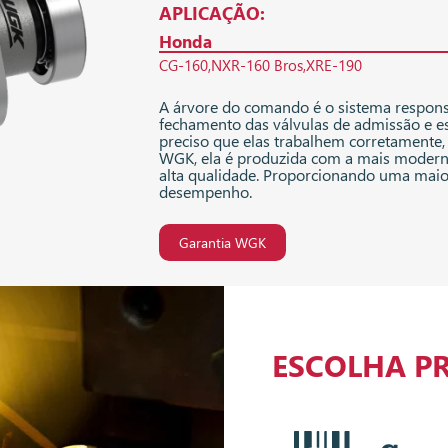
APLICAÇÃO:
Honda
CG-160
NXR-160 Bros
XRE-190
A árvore do comando é o sistema responsá
fechamento das válvulas de admissão e es
preciso que elas trabalhem corretamente,
WGK, ela é produzida com a mais moderna
alta qualidade. Proporcionando uma maio
desempenho.
Garantia WGK
ESCOLHA P