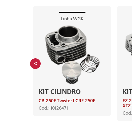
Linha WGK
KIT CILINDRO
KI
0
NXR-
CB-250F Twister
CRF-250F
FZ-2
XTZ-
Cód.: 10126471
Cód.
 2003 até
 até 1992