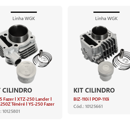
Linha WGK
Linha WGK
T CILINDRO
KIT CILINDRO
5 Fazer
XTZ-250 Lander
BIZ-110i
POP-110i
250Z Ténéré
YS-250 Fazer
Cód.: 10125661
: 10125801