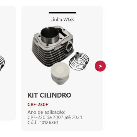
Linha WGK
KIT CILINDRO
KIT CI
CRF-230F
BIZ-100
C
WEB-100
Ano de aplicação:
CRF-230 de 2007 até 2021
Ano de apl
Cód.: 10126361
C-100 DRE
WEB-100 a
Cód.: 1012