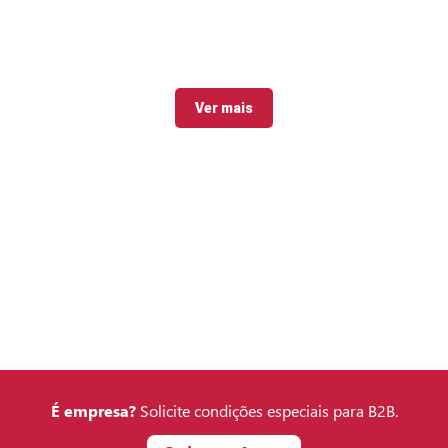
Ver mais
É empresa?
Solicite condições especiais para B2B.