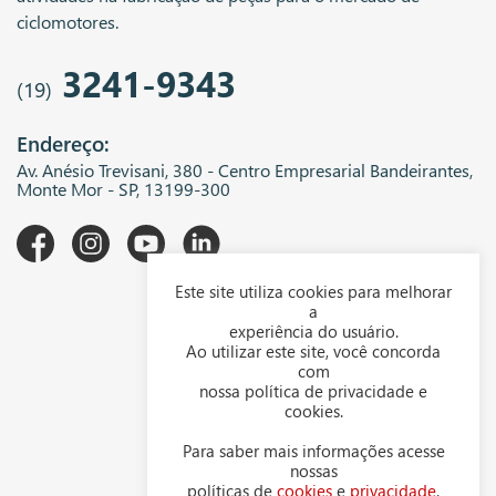
ciclomotores.
3241-9343
(19)
Endereço:
Av. Anésio Trevisani, 380 - Centro Empresarial Bandeirantes,
Monte Mor - SP, 13199-300
Este site utiliza cookies para melhorar
A WGK
a
experiência do usuário.
Downloads
Ao utilizar este site, você concorda
com
Representantes
nossa política de privacidade e
cookies.
Política de privacidade
Para saber mais informações acesse
Política de cookies
nossas
políticas de
cookies
e
privacidade
.
Contato