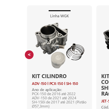
Linha WGK
KIT CILINDRO
KI
CO
-250Z
ADV-150
PCX-150
SH-150
SH
Ano de aplicação:
RA
PCX-150 de 2016 até 2022
 até 2015
ADV-150 de 2021 até 2024
JET-
SH-150i de 2017 até 2021 (Pistão
Ø57,3mm)
Cód.