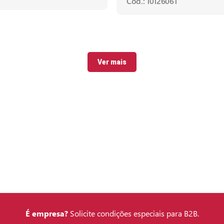
Cód.: 10126061
Ver mais
É empresa?
Solicite condições especiais para B2B.