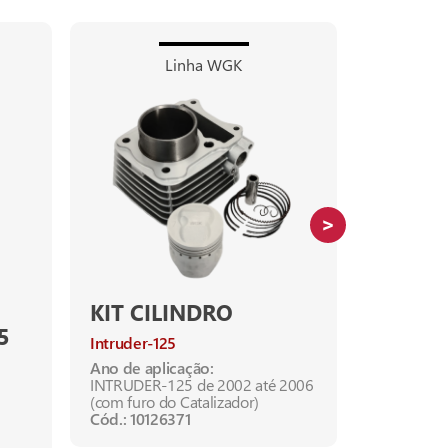
Linha WGK
KIT CILINDRO
KIT CI
5
Intruder-125
CB-250F T
Tornado
Ano de aplicação:
INTRUDER-125 de 2002 até 2006
Cód.: 1012
(com furo do Catalizador)
Cód.: 10126371