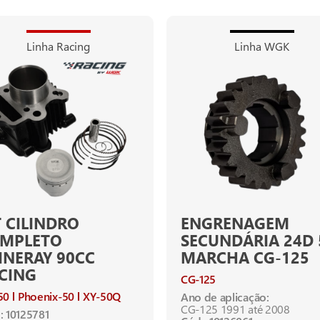
Linha Racing
Linha WGK
T CILINDRO
ENGRENAGEM
MPLETO
SECUNDÁRIA 24D 
INERAY 90CC
MARCHA CG-125
CING
CG-125
50
Phoenix-50
XY-50Q
Ano de aplicação:
CG-125 1991 até 2008
: 10125781