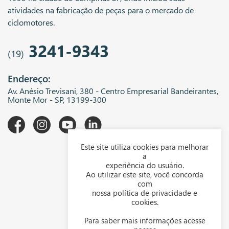
atividades na fabricação de peças para o mercado de
ciclomotores.
3241-9343
(19)
Endereço:
Av. Anésio Trevisani, 380 - Centro Empresarial Bandeirantes,
Monte Mor - SP, 13199-300
Este site utiliza cookies para melhorar
A WGK
a
experiência do usuário.
Downloads
Ao utilizar este site, você concorda
com
Representantes
nossa política de privacidade e
cookies.
Política de privacidade
Para saber mais informações acesse
Política de cookies