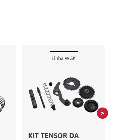
Linha WGK
KIT TENSOR DA
KIT CI