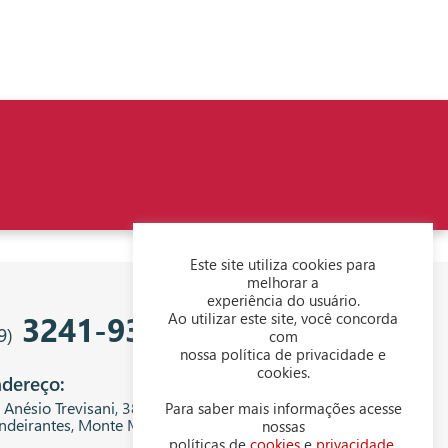
Este site utiliza cookies para
melhorar a
experiência do usuário.
3241-9343
Ao utilizar este site, você concorda
9)
com
nossa política de privacidade e
cookies.
dereço:
. Anésio Trevisani, 380 - Centro Empresarial
Para saber mais informações acesse
ndeirantes, Monte Mor - SP, 13199-300
nossas
políticas de
cookies
e
privacidade
.