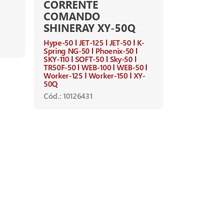
CORRENTE
Citycom-3
COMANDO
Ano de apl
SHINERAY XY-50Q
CITYCOM-3
Cód.: 1012
Hype-50
JET-125
JET-50
K-
Spring NG-50
Phoenix-50
SKY-110
SOFT-50
Sky-50
TR50F-50
WEB-100
WEB-50
Worker-125
Worker-150
XY-
50Q
Cód.: 10126431