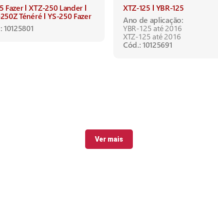
5 Fazer
XTZ-250 Lander
XTZ-125
YBR-125
250Z Ténéré
YS-250 Fazer
Ano de aplicação:
: 10125801
YBR-125 até 2016
XTZ-125 até 2016
Cód.: 10125691
Ver mais