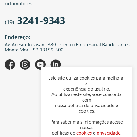
ciclomotores.
3241-9343
(19)
Endereço:
Av. Anésio Trevisani, 380 - Centro Empresarial Bandeirantes,
Monte Mor - SP, 13199-300
Este site utiliza cookies para melhorar
A WGK
a
experiência do usuário.
Downloads
Ao utilizar este site, você concorda
com
Representantes
nossa política de privacidade e
cookies.
Política de privacidade
Para saber mais informações acesse
Política de cookies
nossas
políticas de
cookies
e
privacidade
.
Contato