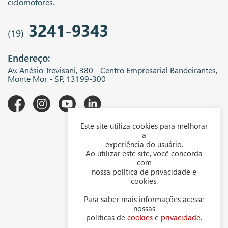
ciclomotores.
3241-9343
(19)
Endereço:
Av. Anésio Trevisani, 380 - Centro Empresarial Bandeirantes,
Monte Mor - SP, 13199-300
Este site utiliza cookies para melhorar
A WGK
a
experiência do usuário.
Downloads
Ao utilizar este site, você concorda
com
Representantes
nossa política de privacidade e
cookies.
Política de privacidade
Para saber mais informações acesse
Política de cookies
nossas
políticas de
cookies
e
privacidade
.
Contato