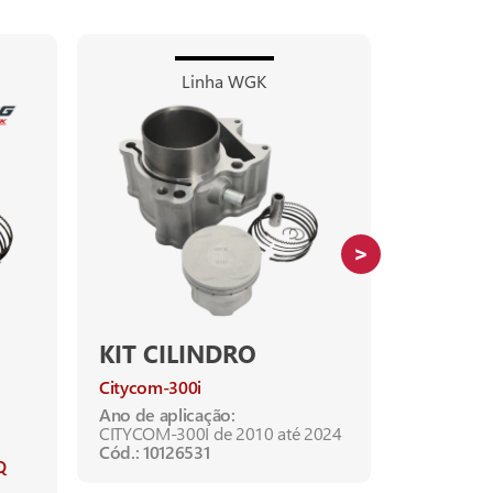
Linha WGK
KIT CILINDRO
KIT CI
Citycom-300i
Crypton-1
Ano de aplicação:
Ano de apl
CITYCOM-300I de 2010 até 2024
CRYPTON-1
Cód.: 10126531
2016
Q
CRYPTON-1
2016