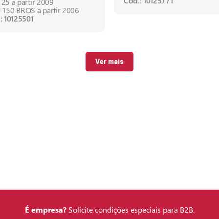
Cód.: 10125771
25 a partir 2009
150 BROS a partir 2006
: 10125501
Ver mais
É empresa?
Solicite condições especiais para B2B.