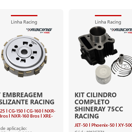
Linha Racing
Linha Racing
T EMBREAGEM
KIT CILINDRO
SLIZANTE RACING
COMPLETO
SHINERAY 75CC
125
CG-150
CG-160
NXR-
RACING
Bros
NXR-160 Bros
XRE-
JET-50
Phoenix-50
XY-50
de aplicação: