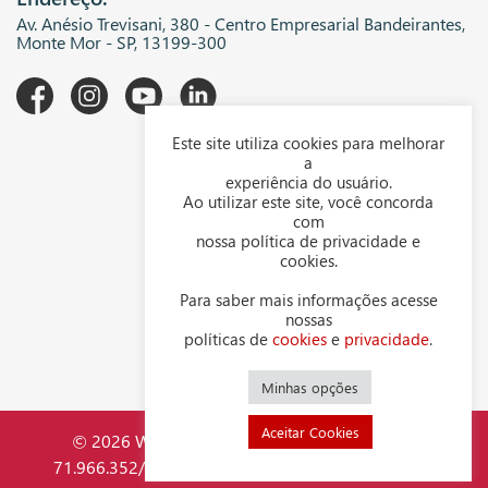
Av. Anésio Trevisani, 380 - Centro Empresarial Bandeirantes,
Monte Mor - SP, 13199-300
Este site utiliza cookies para melhorar
A WGK
a
experiência do usuário.
Downloads
Ao utilizar este site, você concorda
com
Representantes
nossa política de privacidade e
cookies.
Política de privacidade
Para saber mais informações acesse
Política de cookies
nossas
políticas de
cookies
e
privacidade
.
Contato
Minhas opções
Aceitar Cookies
© 2026 WGK Indústria Mecânica LTDA - CNPJ
71.966.352/0001-44. Todos os direitos reservados.